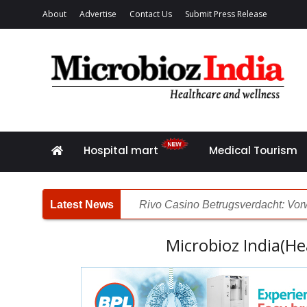
About
Advertise
Contact Us
Submit Press Release
Hospital mart
Medical Tourism
Rivo Casino Betrugsverdacht: Vorw
Rivo Casino Bewertung: Unsere deta
Microbioz India(He
Die Zusammenhang zwischen Pers
Spinsy Casino Rezension: Gründli