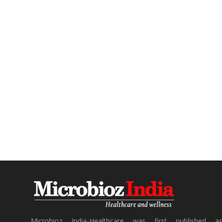
Microbioz India-Healthcare was first published a