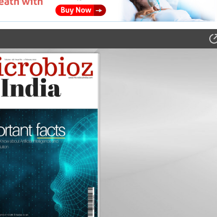
n und hochwertige Zusatzleistungen für erfahrene Gamer
r schnellen und sicheren Zugang zum Spielerkonto
nnovativen Nischenprodukten für Zocker revolutionieren den Mark